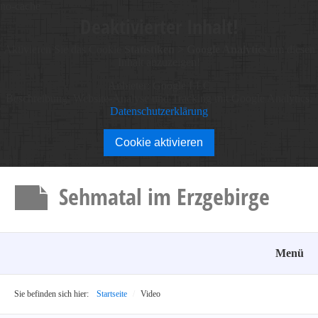
no-cache
Deaktivierter Inhalt!
Aktivieren Sie das Cookie
Statistiken > Google Analytics
um diesen
Inhalt anzuzeigen!
Anbieter: Google LLC
Beschreibung:
Website-Analyse und Tracking mit Google Analytics.
Datenschutzerklärung
Cookie aktivieren
Sehmatal im Erzgebirge
Menü
Sie befinden sich hier:
Startseite
/
Video