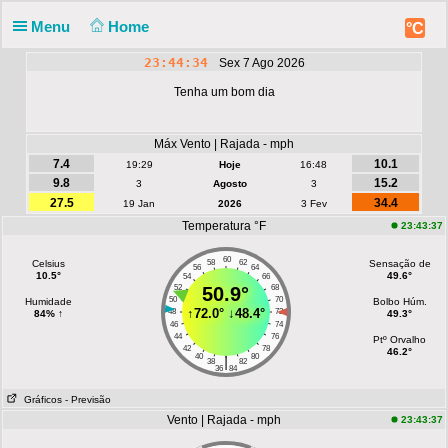
Menu
Home
°C
23:44:34
Sex 7 Ago 2026
Tenha um bom dia
Máx Vento | Rajada - mph
7.4
10.1
19:29
Hoje
16:48
9.8
15.2
3
Agosto
3
27.5
34.4
19 Jan
2026
3 Fev
Temperatura °F
23:43:37
60
Celsius
58
62
Sensação de
56
64
10.5°
49.6°
54
66
52
50.9°
68
50
70
Humidade
Bolbo Húm.
↑
72.0°
↓
48.4°
48
72
84% ↑
49.3°
46
74
44
76
Ptº Orvalho
42
78
46.2°
40
80
|
38
82
36
84
Gráficos
- Previsão
Vento | Rajada - mph
23:43:37