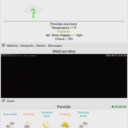
Previsão esta hora:
Temperatura
54
°F
Nublado
Vel. Vento-Rajada
4-7
mph
Chuva
0%
Histórico
- Aeroporto
- Sismos
- Descargas
WebCam Ativa
Zoom
Previsão
23:30:03
Amanhã
Domingo
Esta Noite
Amanhã
Domingo
Noite
Noite