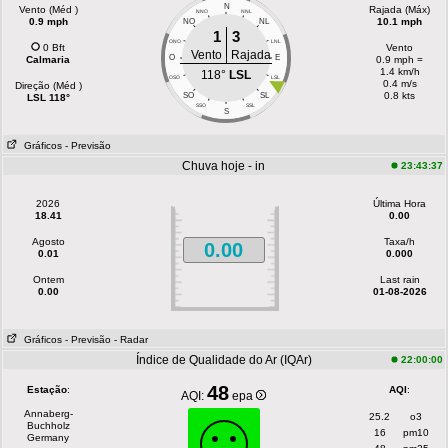
N
Vento (Méd )
Rajada (Máx)
NNO
NNL
0.9 mph
10.1 mph
NO
NL
1
3
ONO
LNL
0 Bft
Vento
Vento
Rajada
O
E
Calmaria
0.9 mph =
1.4 km/h
118°
LSL
OSO
LSL
0.4 m/s
Direção (Méd )
0.8 kts
SO
SL
LSL 118°
SSO
SSL
S
Gráficos
- Previsão
Chuva hoje - in
23:43:37
2026
Última Hora
18.41
0.00
Agosto
Taxa/h
0.00
0.01
0.000
Ontem
Last rain
0.00
01-08-2026
Gráficos
- Previsão
- Radar
Índice de Qualidade do Ar (IQAr)
22:00:00
48
Estação
:
AQI
:
AQI:
epa
Annaberg-
25.2
o3
Buchholz
16
pm10
Germany