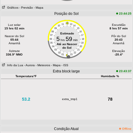
Gráficos
- Previsão
- Mapa
Posição do Sol
23:44:25
11
13
Luz solar
Escuridão
10
14
15 hrs 02 min
8 hrs 57 min
09
15
08
16
Estimado
07
17
Nascer do Sol
Pôr do Sol
5
59
06
18
05:44
20:43
hrs
min
Amanhã
05
19
Amanhã
Até ao Nascer
04
20
do Sol
03
21
Azimute
Elevação
02
22
336.9° NNO
-20.4°
01
23
Info da Lua
- Aurora
- Meteoros
- Mapa
- ISS
Extra block large
23:43:37
Temperatura°F
Humidade %
53.2
78
extra_tmp1
Condição Atual
Offline