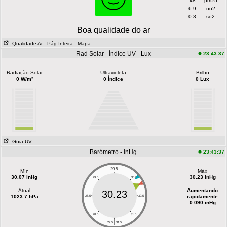
48
pm25
6.9
no2
0.3
so2
Boa qualidade do ar
Qualidade Ar
- Pág Inteira
- Mapa
Rad Solar - Índice UV - Lux
23:43:37
Radiação Solar
Ultravioleta
Brilho
0 W/m²
0 Índice
0 Lux
Guia UV
Barómetro - inHg
23:43:37
29.5
Mín
Máx
30.07 inHg
30.23 inHg
29.0
30.0
Atual
Aumentando
30.23
1023.7 hPa
rapidamente
28.5
30.5
0.090 inHg
28.0
31.0
|
27.5
31.5