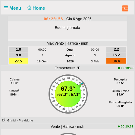
Menu
Home
°C
00:20:53
Gio 6 Ago 2026
Buona giornata
Max Vento | Raffica - mph
1.8
2.2
00:09
Oggi
00:09
9.8
15.2
3
Agosto
3
27.5
34.4
19 Gen
2026
3 Feb
Temperatura °F
00:19:33
60
Celsius
58
62
Percepita
56
64
19.6°
67.5°
54
66
52
67.3°
68
50
70
Umidità
Bulbo umido
↑
67.3°
↓
67.1°
48
72
80% ↑
64.0°
46
74
44
76
Punto di rugiada
42
78
60.8°
40
80
|
38
82
36
84
Grafici
- Previsione
Vento | Raffica - mph
00:19:33