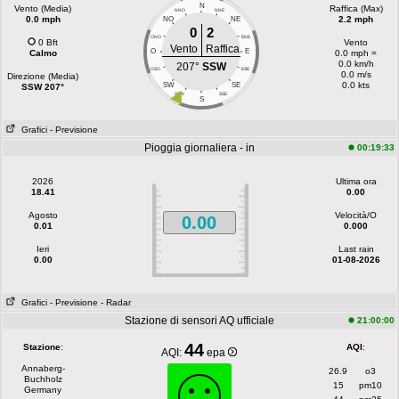
N
Vento (Media)
Raffica (Max)
NNO
NNE
0.0 mph
2.2 mph
NO
NE
0
2
ONO
ENE
0 Bft
Vento
Vento
Raffica
O
E
Calmo
0.0 mph =
0.0 km/h
207°
SSW
OSO
ESE
0.0 m/s
Direzione (Media)
0.0 kts
SW
SE
SSW 207°
SSW
SSE
S
Grafici
- Previsione
Pioggia giornaliera - in
00:19:33
2026
Ultima ora
18.41
0.00
Agosto
Velocità/O
0.00
0.01
0.000
Ieri
Last rain
0.00
01-08-2026
Grafici
- Previsione
- Radar
Stazione di sensori AQ ufficiale
21:00:00
44
Stazione
:
AQI
:
AQI:
epa
Annaberg-
26.9
o3
Buchholz
15
pm10
Germany