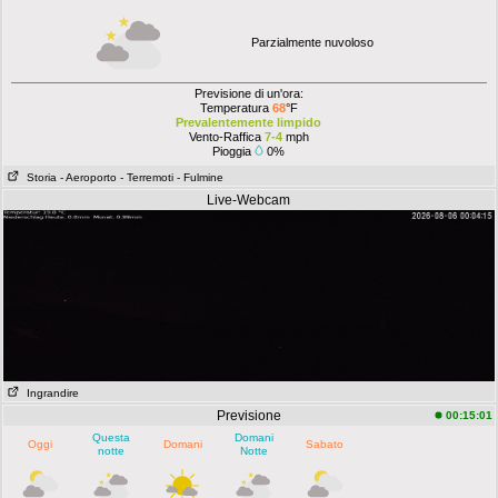
Parzialmente nuvoloso
Previsione di un'ora:
Temperatura
68
°F
Prevalentemente limpido
Vento-Raffica
7-4
mph
Pioggia
0%
Storia
- Aeroporto
- Terremoti
- Fulmine
Live-Webcam
Ingrandire
Previsione
00:15:01
Questa
Domani
Oggi
Domani
Sabato
notte
Notte