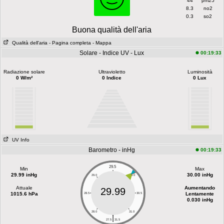
44
pm25
8.3
no2
0.3
so2
Buona qualità dell'aria
Qualità dell'aria
- Pagina completa
- Mappa
Solare - Indice UV - Lux
00:19:33
Radiazione solare
Ultravioletto
Luminosità
0 W/m²
0 Indice
0 Lux
UV Info
Barometro - inHg
00:19:33
29.5
Min
Max
29.99 inHg
30.00 inHg
29.0
30.0
Attuale
Aumentando
29.99
1015.6 hPa
Lentamente
28.5
30.5
0.030 inHg
28.0
31.0
|
27.5
31.5