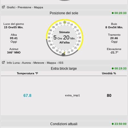
Grafici
- Previsione
- Mappa
Posizione del sole
00:20:33
11
13
Luce del giorno
Buio
10
14
15 Ore05 Min.
8 Ore54 Min.
09
15
08
16
Stimato
07
17
Alba
Tramonto
5
20
06
18
05:41
20:46
Ore
Min.
Oggi
05
19
Oggi
All'alba
04
20
03
21
Azimut
Elevazione
02
22
346° NNO
-21.7°
01
23
Info Luna
- Aurora
- Meteore
- Mappa
- ISS
Extra block large
00:19:33
Temperatura °F
Umidità %
67.8
80
extra_tmp1
Condizioni attuali
23:50:00