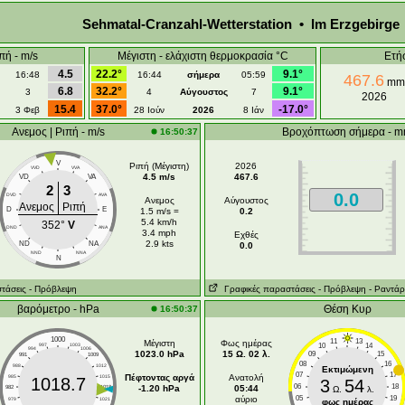
Sehmatal-Cranzahl-Wetterstation • Im Erzgebirge
πή - m/s
Μέγιστη - ελάχιστη θερμοκρασία °C
Ετή
4.5
22.2°
9.1°
16:48
16:44
σήμερα
05:59
467.6
mm
6.8
32.2°
9.1°
3
4
Αύγουστος
7
2026
15.4
37.0°
-17.0°
3 Φεβ
28 Ιούν
2026
8 Ιάν
Ανεμος | Ριπή - m/s
Βροχόπτωση σήμερα - 
16:50:37
V
Ριπή (Μέγιστη)
2026
VVD
VVA
4.5 m/s
467.6
VD
VA
2
3
0.0
DVD
AVA
Ανεμος
Αύγουστος
Ανεμος
Ριπή
D
E
1.5 m/s =
0.2
5.4 km/h
352°
V
DND
ANA
3.4 mph
Εχθές
2.9 kts
ND
NA
0.0
NND
NNA
N
τάσεις
- Πρόβλεψη
Γραφικές παραστάσεις
- Πρόβλεψη
- Ραντάρ
βαρόμετρο - hPa
Θέση Κυρ
16:50:37
1000
11
13
Μέγιστη
Φως ημέρας
10
14
997
1003
994
1006
1023.0 hPa
15 Ω. 02 λ.
09
15
991
1009
08
16
988
1012
Εκτιμώμενη
07
17
Πέφτοντας αργά
Ανατολή
985
1015
1018.7
3
54
06
18
-1.20 hPa
05:44
982
1018
Ω.
λ.
αύριο
05
19
979
1021
φως ημέρας