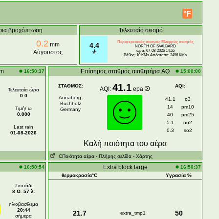
°F
σια βροχόπτωση
Τελευταίο σεισμό
0.2
Περιφερειακός σεισμός Ελαφρύς σεισμός
mm
4.4
NORTH OF SVALBARD
ώρα: 07-08-2026 14:55
Αύγουστος
Βάθος: 10 KMs Απόσταση: 3496 KMs
mm
Επίσημος σταθμός αισθητήρα AQ
16:50:37
15:00:00
41.1
ΣΤΑΘΜΟΣ
:
AQI
:
AQI:
epa
Τελευταία ώρα
0.0
Annaberg-
41.1
o3
Buchholz
14
pm10
Τιμή/ ω
Germany
0.000
40
pm25
5.1
no2
Last rain
0.3
so2
01-08-2026
Kαλή ποιότητα του αέρα
CΠοιότητα αέρα
- Πλήρης σελίδα
- Χάρτης
Extra block large
16:50:54
16:50:37
θερμοκρασία°C
Υγρασία %
Σκοτάδι
8 Ω. 57 λ.
ηλιοβασίλεμα
20:44
21.7
50
extra_tmp1
σήμερα