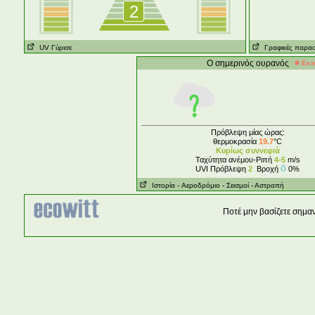
2
UV Γύρισε
Γραφικές παρασ
Ο σημερινός ουρανός
Εκτ
Πρόβλεψη μίας ώρας:
θερμοκρασία
19.7
°C
Κυρίως συννεφιά
Ταχύτητα ανέμου-Ριπή
4-5
m/s
UVI Πρόβλεψη
2
Βροχή
0%
Ιστορία
- Aεροδρόμιο
- Σεισμοί
- Αστραπή
Ποτέ μην βασίζετε σημα