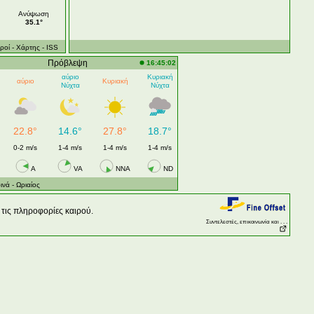
Ανύψωση
35.1°
ροί
- Χάρτης
- ISS
Πρόβλεψη
16:45:02
αύριο
Κυριακή
αύριο
Κυριακή
Νύχτα
Νύχτα
22.8°
14.6°
27.8°
18.7°
0-2 m/s
1-4 m/s
1-4 m/s
1-4 m/s
A
VA
NNA
ND
ινά
- Ωριαίος
τις πληροφορίες καιρού.
Συντελεστές, επικοινωνία και . . .