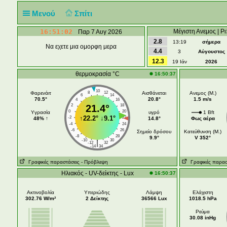
Μενού
Σπίτι
16:51:02
Μέγιστη Ανεμος | Ρι
Παρ 7 Αυγ 2026
2.8
13:19
σήμερα
Να εχετε μια ομορφη μερα
4.4
3
Αύγουστος
12.3
19 Ιάν
2026
θερμοκρασία °C
16:50:37
10
Φαρενάιτ
8
12
Αισθάνεται
Ανεμος (Μ.)
6
14
70.5°
20.8°
1.5 m/s
4
16
2
21.4°
18
0
20
Υγρασία
υγρό
1 Bft
↑
22.2°
↓
9.1°
-2
22
48% ↑
14.8°
Φως αέρα
-4
24
-6
26
Σημείο δρόσου
Κατεύθυνση (Μ.)
-8
28
9.9°
V 352°
-10
30
|
-12
32
-14
34
Γραφικές παραστάσεις
- Πρόβλεψη
Γραφικές παρασ
Ηλιακός - UV-δείκτης - Lux
16:50:37
Ακτινοβολία
Υπεριώδης
Λάμψη
Ελάχιστη
302.76 W/m²
2 Δείκτης
36566 Lux
1018.5 hPa
Ρεύμα
30.08 inHg