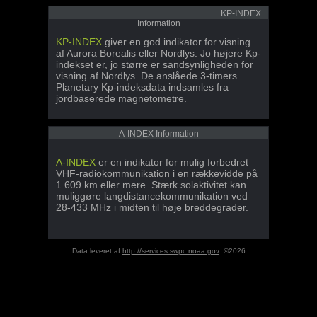
KP-INDEX
Information
KP-INDEX
giver en god indikator for visning
af Aurora Borealis eller Nordlys. Jo højere Kp-
indekset er, jo større er sandsynligheden for
visning af Nordlys. De anslåede 3-timers
Planetary Kp-indeksdata indsamles fra
jordbaserede magnetometre.
A-INDEX Information
A-INDEX
er en indikator for mulig forbedret
VHF-radiokommunikation i en rækkevidde på
1.609 km eller mere. Stærk solaktivitet kan
muliggøre langdistancekommunikation ved
28-433 MHz i midten til høje breddegrader.
Data leveret af
http://services.swpc.noaa.gov
©2026